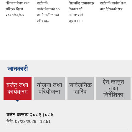
श तथा
ठाटीकाँध
शिलबन्दि दरभाउपत्र
ठाटीकाँध गाउँपालिका
कक्षा ८ काे परीक्षा
श
गाउँपालिकाकाे १३
स्विकृत गर्ने
बाट देखियकाे द्दश्य
सम्बन्धमा
३
अाै गाउँ सभाकाे
अाशयकाे
तस्विरहरू
सूचना।।।
जानकारी
ऐन,कानुन
बजेट तथा
योजना तथा
सार्वजनिक
तथा
(active
कार्यक्रम
परियोजना
खरिद
निर्देशिका
tab)
बजेट वक्तव्य २०८३।०८४
मिति:
07/22/2026 - 12:51