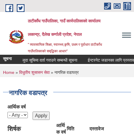
Skip to main content
ठाटीकाँध गाउँपालिका, गाउँ कार्यपालिकाको कार्यालय
लकान्द्र, दैलेख कर्णाली प्रदेश, नेपाल
" व्यावसायिक शिक्षा, स्वास्थ्य,कृषि, उधम र पूर्वाधार ठाटीकाँध
गाउँपालिकाको समृद्धिका आधार"
सूचना
मौजुदा सूचिमा दर्ता गराउने सम्बन्धी सूचना
ईन्टरनेट जडानका लागि प्रस्तावना 
You are here
Home
»
विधुतीय शुसासन सेवा
» नागरिक वडापत्र
नागरिक वडापत्र
आर्थिक वर्ष
आर्थि
शिर्षक
मिति
दस्तावेज
क वर्ष