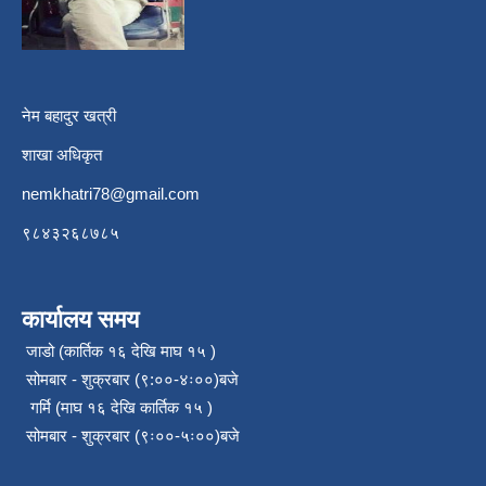
नेम बहादुर खत्री
शाखा अधिकृत
nemkhatri78@gmail.com
९८४३२६८७८५
कार्यालय समय
जाडो (कार्तिक १६ देखि माघ १५ )
सोमबार - शुक्रबार (९:००-४ः००)बजे
गर्मि (माघ १६ देखि कार्तिक १५ )
सोमबार - शुक्रबार (९ः००-५ः००)बजे