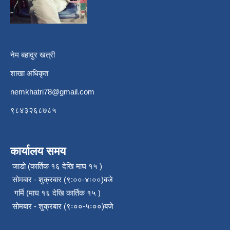
नेम बहादुर खत्री
शाखा अधिकृत
nemkhatri78@gmail.com
९८४३२६८७८५
कार्यालय समय
जाडो (कार्तिक १६ देखि माघ १५ )
सोमबार - शुक्रबार (९:००-४ः००)बजे
गर्मि (माघ १६ देखि कार्तिक १५ )
सोमबार - शुक्रबार (९ः००-५ः००)बजे