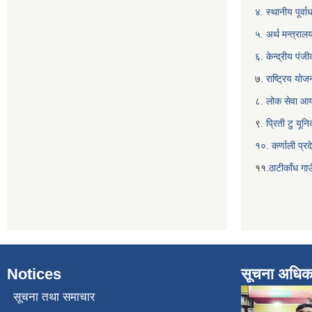
४. स्थानीय पूर्
५. अर्थ मन्त्राल
६. केन्द्रीय पं
७
. राष्ट्रिय यो
८
. लोक सेवा आ
९
. प्रिती टु यू
१०. कर्णाली प्रद
११.
ठाटीकाँध गाउ
Notices
सूचना अधिक
सूचना तथा समाचार