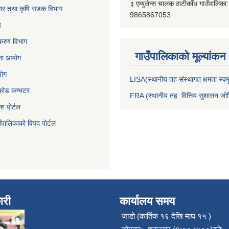
३ एम्बुलेन्स चालक ठाटीकाँध गाउँपालिका:
वाधार तथा कृषि सडक विभाग
9865867053
य
जीकरण विभाग
गाउँपालिकाकाे मूल्यांकन
जना आयोग
योग
LISA(स्थानीय तह संस्थागत क्षमता स्वमू
निकोड कन्भटर
FRA (स्थानीय तह वित्तिय सुशासन जोख
ेश पोर्टल
ँपालिकाकाे विपद पाेर्टल
ारी
कार्यालय समय
जाडो (कार्तिक १६ देखि माघ १५ )