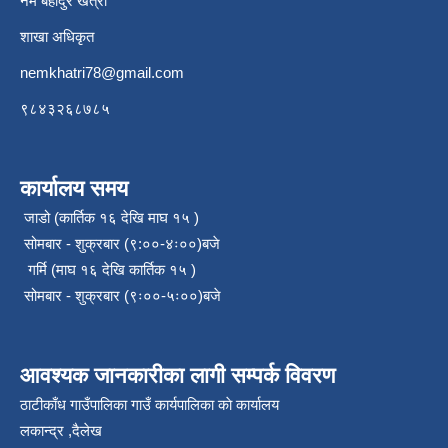
नेम बहादुर खत्री
शाखा अधिकृत
nemkhatri78@gmail.com
९८४३२६८७८५
कार्यालय समय
जाडो (कार्तिक १६ देखि माघ १५ )
सोमबार - शुक्रबार (९:००-४ः००)बजे
गर्मि (माघ १६ देखि कार्तिक १५ )
सोमबार - शुक्रबार (९ः००-५ः००)बजे
आवश्यक जानकारीका लागी सम्पर्क विवरण
ठाटीकाँध गाउँपालिका गाउँ कार्यपालिका काे कार्यालय
लकान्द्र ,दैलेख