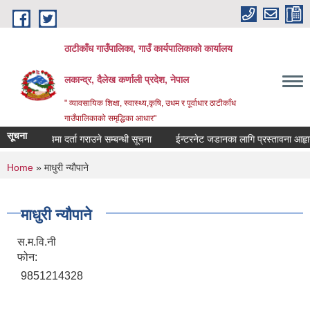
Skip to main content
ठाटीकाँध गाउँपालिका, गाउँ कार्यपालिकाको कार्यालय
लकान्द्र, दैलेख कर्णाली प्रदेश, नेपाल
" व्यावसायिक शिक्षा, स्वास्थ्य,कृषि, उधम र पूर्वाधार ठाटीकाँध
गाउँपालिकाको समृद्धिका आधार"
सूचना
मौजुदा सूचिमा दर्ता गराउने सम्बन्धी सूचना
ईन्टरनेट जडानका लागि प्रस्तावना आहृान स
You are here
Home
» माधुरी न्याैपाने
माधुरी न्याैपाने
स.म.वि.नी
फोन:
9851214328