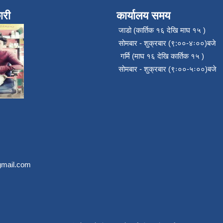
ारी
कार्यालय समय
जाडो (कार्तिक १६ देखि माघ १५ )
सोमबार - शुक्रबार (९:००-४ः००)बजे
गर्मि (माघ १६ देखि कार्तिक १५ )
सोमबार - शुक्रबार (९ः००-५ः००)बजे
mail.com