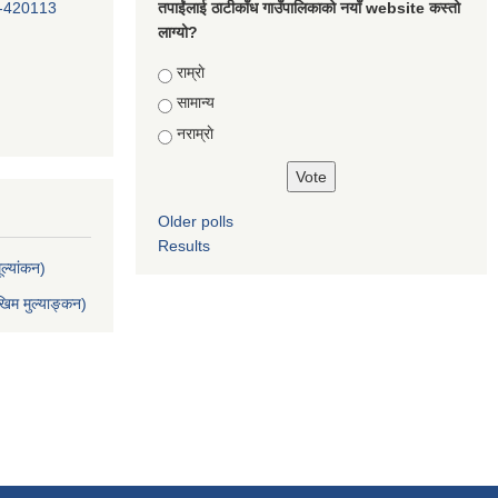
-420113
तपाईंलाई ठाटीकाँध गाउँपालिकाको नयाँ website कस्तो
लाग्यो?
Choices
राम्राे
सामान्य
नराम्राे
Older polls
Results
ल्यांकन)
िम मुल्याङ्कन)