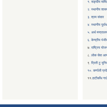
१. सङ्घीय मामिल
२. स्थानीय शास
३. श्रम संसार
४. स्थानीय पूर्
५. अर्थ मन्त्राल
६. केन्द्रीय पं
७
. राष्ट्रिय यो
८
. लोक सेवा आ
९
. प्रिती टु यू
१०. कर्णाली प्रद
११.
ठाटीकाँध गाउ