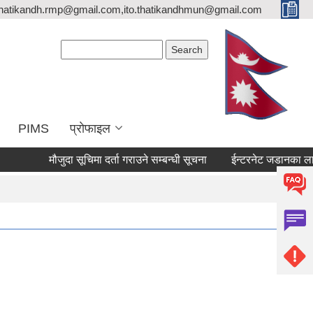
thatikandh.rmp@gmail.com,ito.thatikandhmun@gmail.com
Search form
Search
PIMS
प्राेफाइल
मौजुदा सूचिमा दर्ता गराउने सम्बन्धी सूचना
ईन्टरनेट जडानका लागि प