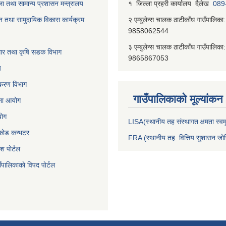
ा तथा सामान्य प्रशासन मन्त्रालय
१ जिल्‍ला प्रहरी कार्यालय दैलेख
089
न तथा सामुदायिक विकास कार्यक्रम
२ एम्बुलेन्स चालक ठाटीकाँध गाउँपालिका:
9858062544
३ एम्बुलेन्स चालक ठाटीकाँध गाउँपालिका:
वाधार तथा कृषि सडक विभाग
9865867053
य
जीकरण विभाग
गाउँपालिकाकाे मूल्यांकन
जना आयोग
योग
LISA(स्थानीय तह संस्थागत क्षमता स्वमू
निकोड कन्भटर
FRA (स्थानीय तह वित्तिय सुशासन जोख
ेश पोर्टल
ँपालिकाकाे विपद पाेर्टल