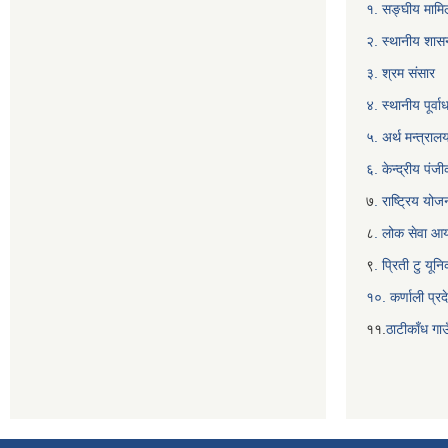
१. सङ्घीय मामिल
२. स्थानीय शास
३. श्रम संसार
४. स्थानीय पूर्
५. अर्थ मन्त्राल
६. केन्द्रीय पं
७
. राष्ट्रिय यो
८
. लोक सेवा आ
९
. प्रिती टु यू
१०. कर्णाली प्रद
११.
ठाटीकाँध गाउ