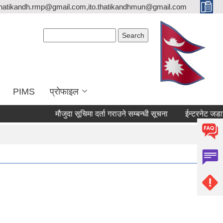
thatikandh.rmp@gmail.com,ito.thatikandhmun@gmail.com
Search form
Search
PIMS
प्राेफाइल
मौजुदा सूचिमा दर्ता गराउने सम्बन्धी सूचना
ईन्टरनेट जडानका