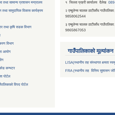
ा तथा सामान्य प्रशासन मन्त्रालय
१ जिल्‍ला प्रहरी कार्यालय दैलेख
089
न तथा सामुदायिक विकास कार्यक्रम
२ एम्बुलेन्स चालक ठाटीकाँध गाउँपालिका:
9858062544
३ एम्बुलेन्स चालक ठाटीकाँध गाउँपालिका:
वाधार तथा कृषि सडक विभाग
9865867053
य
जीकरण विभाग
गाउँपालिकाकाे मूल्यांकन
जना आयोग
योग
LISA(स्थानीय तह संस्थागत क्षमता स्वमू
निकोड कन्भटर
FRA (स्थानीय तह वित्तिय सुशासन जोख
ेश पोर्टल
ँपालिकाकाे विपद पाेर्टल