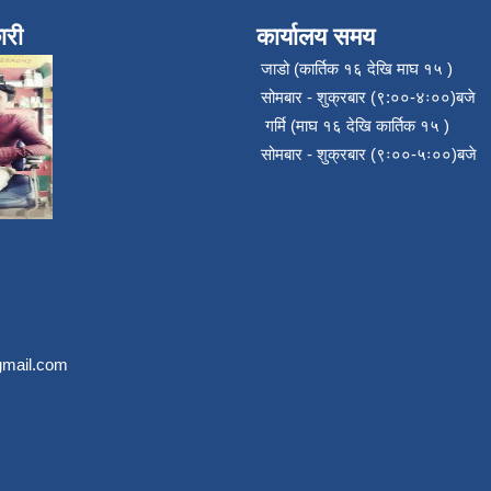
ारी
कार्यालय समय
जाडो (कार्तिक १६ देखि माघ १५ )
सोमबार - शुक्रबार (९:००-४ः००)बजे
गर्मि (माघ १६ देखि कार्तिक १५ )
सोमबार - शुक्रबार (९ः००-५ः००)बजे
mail.com