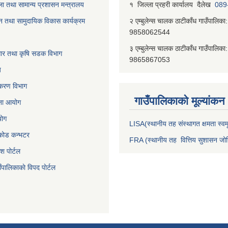
ा तथा सामान्य प्रशासन मन्त्रालय
१ जिल्‍ला प्रहरी कार्यालय दैलेख
089
न तथा सामुदायिक विकास कार्यक्रम
२ एम्बुलेन्स चालक ठाटीकाँध गाउँपालिका:
9858062544
३ एम्बुलेन्स चालक ठाटीकाँध गाउँपालिका:
वाधार तथा कृषि सडक विभाग
9865867053
य
जीकरण विभाग
गाउँपालिकाकाे मूल्यांकन
जना आयोग
योग
LISA(स्थानीय तह संस्थागत क्षमता स्वमू
निकोड कन्भटर
FRA (स्थानीय तह वित्तिय सुशासन जोख
ेश पोर्टल
ँपालिकाकाे विपद पाेर्टल