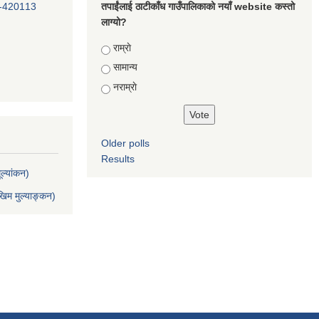
-420113
तपाईंलाई ठाटीकाँध गाउँपालिकाको नयाँ website कस्तो
लाग्यो?
Choices
राम्राे
सामान्य
नराम्राे
Older polls
Results
ल्यांकन)
िम मुल्याङ्कन)