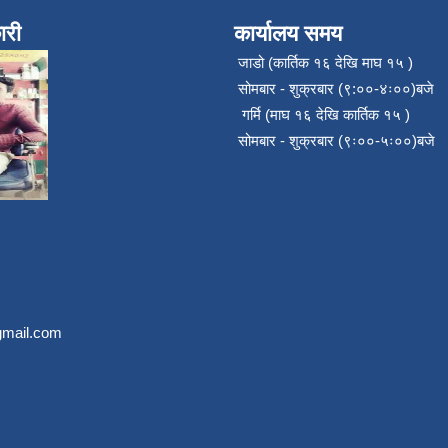
ारी
कार्यालय समय
जाडो (कार्तिक १६ देखि माघ १५ )
सोमबार - शुक्रबार (९:००-४ः००)बजे
गर्मि (माघ १६ देखि कार्तिक १५ )
सोमबार - शुक्रबार (९ः००-५ः००)बजे
mail.com