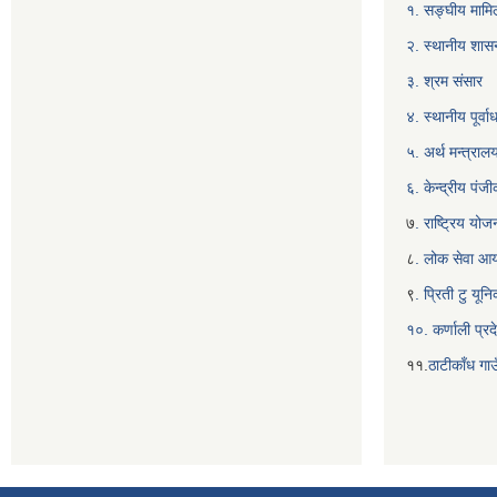
१. सङ्घीय मामिल
२. स्थानीय शास
३. श्रम संसार
४. स्थानीय पूर्
५. अर्थ मन्त्राल
६. केन्द्रीय पं
७
. राष्ट्रिय यो
८
. लोक सेवा आ
९
. प्रिती टु यू
१०. कर्णाली प्रद
११.
ठाटीकाँध गाउ