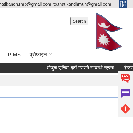
thatikandh.rmp@gmail.com,ito.thatikandhmun@gmail.com
Search form
Search
PIMS
प्राेफाइल
मौजुदा सूचिमा दर्ता गराउने सम्बन्धी सूचना
ईन्टरने