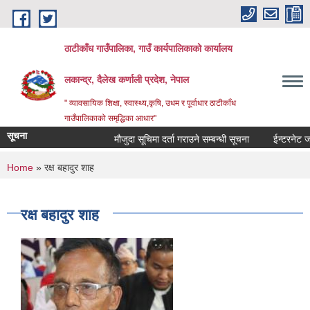
Skip to main content
ठाटीकाँध गाउँपालिका, गाउँ कार्यपालिकाको कार्यालय
लकान्द्र, दैलेख कर्णाली प्रदेश, नेपाल
" व्यावसायिक शिक्षा, स्वास्थ्य,कृषि, उधम र पूर्वाधार ठाटीकाँध
गाउँपालिकाको समृद्धिका आधार"
सूचना
मौजुदा सूचिमा दर्ता गराउने सम्बन्धी सूचना
ईन्टरनेट जड
You are here
Home
» रक्ष बहादुर शाह
रक्ष बहादुर शाह