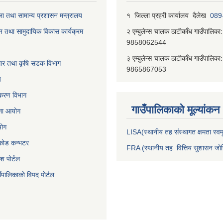
ा तथा सामान्य प्रशासन मन्त्रालय
१ जिल्‍ला प्रहरी कार्यालय दैलेख
089
न तथा सामुदायिक विकास कार्यक्रम
२ एम्बुलेन्स चालक ठाटीकाँध गाउँपालिका:
9858062544
३ एम्बुलेन्स चालक ठाटीकाँध गाउँपालिका:
वाधार तथा कृषि सडक विभाग
9865867053
य
जीकरण विभाग
गाउँपालिकाकाे मूल्यांकन
जना आयोग
योग
LISA(स्थानीय तह संस्थागत क्षमता स्वमू
निकोड कन्भटर
FRA (स्थानीय तह वित्तिय सुशासन जोख
ेश पोर्टल
ँपालिकाकाे विपद पाेर्टल