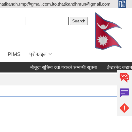
thatikandh.rmp@gmail.com,ito.thatikandhmun@gmail.com
Search form
Search
PIMS
प्राेफाइल
मौजुदा सूचिमा दर्ता गराउने सम्बन्धी सूचना
ईन्टरनेट जडानका 