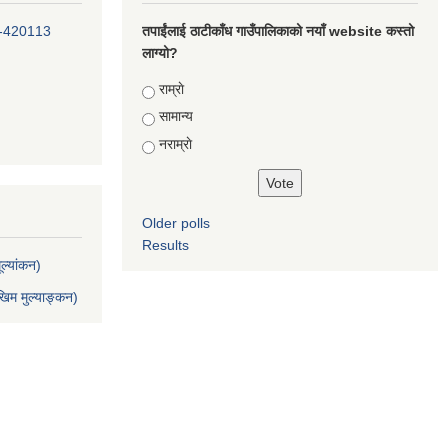
-420113
तपाईंलाई ठाटीकाँध गाउँपालिकाको नयाँ website कस्तो
लाग्यो?
Choices
राम्राे
सामान्य
नराम्राे
Older polls
Results
ल्यांकन)
िम मुल्याङ्कन)