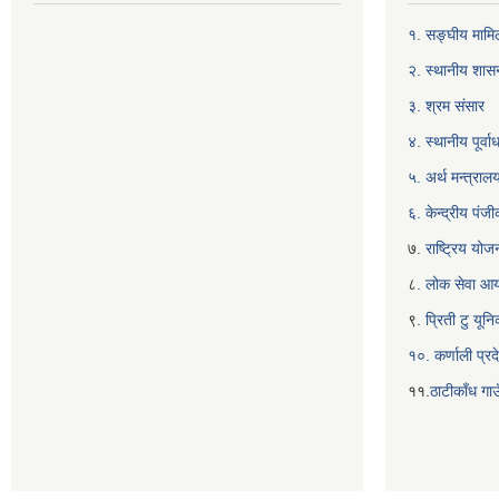
१. सङ्घीय मामिल
२. स्थानीय शास
३. श्रम संसार
४. स्थानीय पूर्
५. अर्थ मन्त्राल
६. केन्द्रीय पं
७
. राष्ट्रिय यो
८
. लोक सेवा आ
९
. प्रिती टु यू
१०. कर्णाली प्रद
११.
ठाटीकाँध गाउ