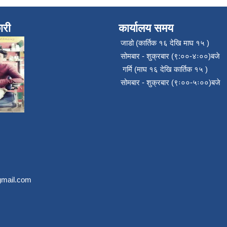
ारी
कार्यालय समय
जाडो (कार्तिक १६ देखि माघ १५ )
सोमबार - शुक्रबार (९:००-४ः००)बजे
गर्मि (माघ १६ देखि कार्तिक १५ )
सोमबार - शुक्रबार (९ः००-५ः००)बजे
mail.com