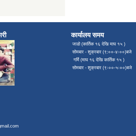
ारी
कार्यालय समय
जाडो (कार्तिक १६ देखि माघ १५ )
सोमबार - शुक्रबार (९:००-४ः००)बजे
गर्मि (माघ १६ देखि कार्तिक १५ )
सोमबार - शुक्रबार (९ः००-५ः००)बजे
mail.com