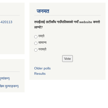
जनमत
-420113
तपाईंलाई ठाटीकाँध गाउँपालिकाको नयाँ website कस्तो
लाग्यो?
Choices
राम्राे
सामान्य
नराम्राे
Older polls
Results
ल्यांकन)
िम मुल्याङ्कन)