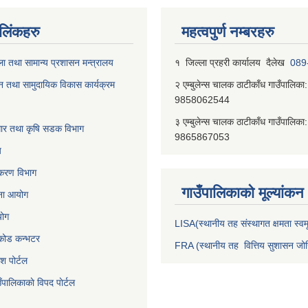
ण लिंकहरु
महत्वपुर्ण नम्बरहरु
ा तथा सामान्य प्रशासन मन्त्रालय
१ जिल्‍ला प्रहरी कार्यालय दैलेख
089
न तथा सामुदायिक विकास कार्यक्रम
२ एम्बुलेन्स चालक ठाटीकाँध गाउँपालिका:
9858062544
३ एम्बुलेन्स चालक ठाटीकाँध गाउँपालिका:
वाधार तथा कृषि सडक विभाग
9865867053
य
जीकरण विभाग
गाउँपालिकाकाे मूल्यांकन
जना आयोग
योग
LISA(स्थानीय तह संस्थागत क्षमता स्वमू
निकोड कन्भटर
FRA (स्थानीय तह वित्तिय सुशासन जोख
ेश पोर्टल
ँपालिकाकाे विपद पाेर्टल