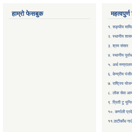
हाम्रो फेसबुक
महत्वपुर्
१. सङ्घीय मामिल
२. स्थानीय शास
३. श्रम संसार
४. स्थानीय पूर्
५. अर्थ मन्त्राल
६. केन्द्रीय पं
७
. राष्ट्रिय यो
८
. लोक सेवा आ
९
. प्रिती टु यू
१०. कर्णाली प्रद
११.
ठाटीकाँध गाउ