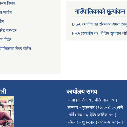
जीकरण विभाग
गाउँपालिकाकाे मूल्यांकन
जना आयोग
योग
LISA(स्थानीय तह संस्थागत क्षमता स्वमू
निकोड कन्भटर
FRA (स्थानीय तह वित्तिय सुशासन जोख
ेश पोर्टल
ँपालिकाकाे विपद पाेर्टल
ारी
कार्यालय समय
जाडो (कार्तिक १६ देखि माघ १५ )
सोमबार - शुक्रबार (९:००-४ः००)बजे
गर्मि (माघ १६ देखि कार्तिक १५ )
सोमबार - शुक्रबार (९ः००-५ः००)बजे