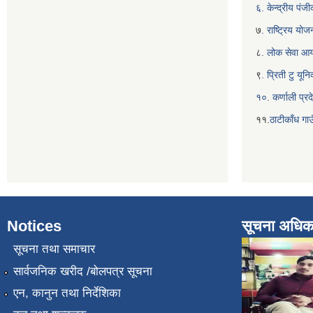
६. केन्द्रीय पं
७
. राष्ट्रिय यो
८
. लोक सेवा आ
९
. प्रिती टु यू
१०. कर्णाली प्रद
११.
ठाटीकाँध गाउ
Notices
सूचना अधिक
सूचना तथा समाचार
सार्वजनिक खरीद /बोलपत्र सूचना
एन, कानुन तथा निर्देशिका