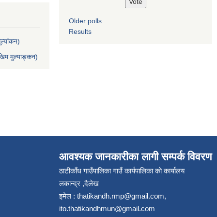
Older polls
Results
ल्यांकन)
िम मुल्याङ्कन)
आवश्यक जानकारीका लागी सम्पर्क विवरण
ठाटीकाँध गाउँपालिका गाउँ कार्यपालिका काे कार्यालय
लकान्द्र ,दैलेख
इमेल :
thatikandh.rmp@gmail.com
,
ito.thatikandhmun@gmail.com